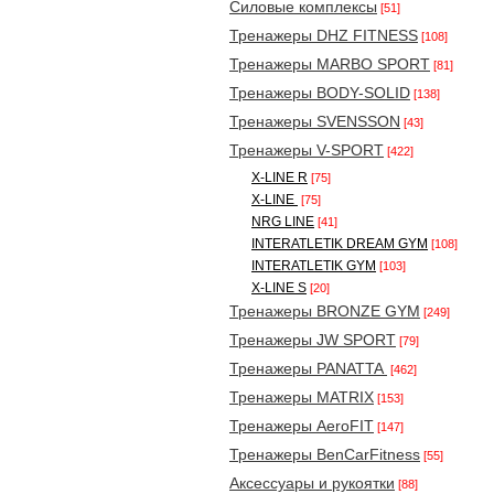
Силовые комплексы
[51]
Тренажеры DHZ FITNESS
[108]
Тренажеры MARBO SPORT
[81]
Тренажеры BODY-SOLID
[138]
Тренажеры SVENSSON
[43]
Тренажеры V-SPORT
[422]
X-LINE R
[75]
X-LINE
[75]
NRG LINE
[41]
INTERATLETIK DREAM GYM
[108]
INTERATLETIK GYM
[103]
X-LINE S
[20]
Тренажеры BRONZE GYM
[249]
Тренажеры JW SPORT
[79]
Тренажеры PANATTA
[462]
Тренажеры MATRIX
[153]
Тренажеры AeroFIT
[147]
Тренажеры BenCarFitness
[55]
Аксессуары и рукоятки
[88]