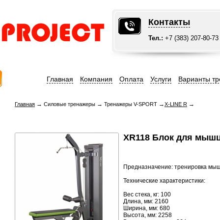
Контакты
Тел.:
+7 (383) 207-80-73
Главная
Компания
Оплата
Услуги
Варианты тр
→
→
→
→
Главная
Силовые тренажеры
Тренажеры V-SPORT
X-LINE R
ХR118 Блок для мыш
Предназначение: тренировка мыш
Технические характеристики:
Вес стека, кг: 100
Длина, мм: 2160
Ширина, мм: 680
Высота, мм: 2258