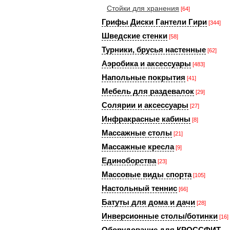
Стойки для хранения
[64]
Грифы Диски Гантели Гири
[344]
Шведские стенки
[58]
Турники, брусья настенные
[62]
Аэробика и аксессуары
[483]
Напольные покрытия
[41]
Мебель для раздевалок
[29]
Солярии и аксессуары
[27]
Инфракрасные кабины
[8]
Массажные столы
[21]
Массажные кресла
[9]
Единоборства
[23]
Массовые виды спорта
[105]
Настольный теннис
[66]
Батуты для дома и дачи
[28]
Инверсионные столы/ботинки
[16]
Оборудование для КРОССФИТ