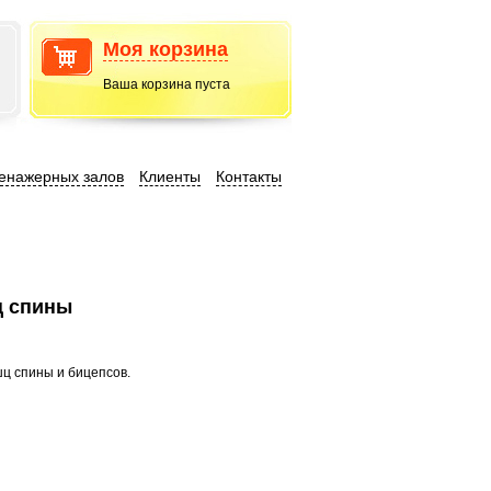
Моя корзина
Ваша корзина пуста
енажерных залов
Клиенты
Контакты
ц спины
ц спины и бицепсов.