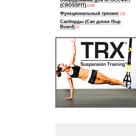
(CROSSFIT)
[109]
Функциональный тренинг
[74]
Сапборды (Сап доски /Sup
Board)
[7]