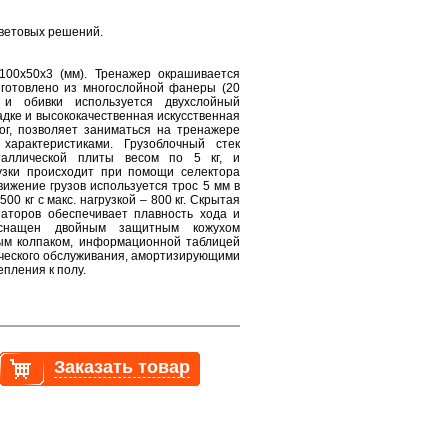
ветовых решений.
100х50х3 (мм). Тренажер окрашивается
зготовлено из многослойной фанеры (20
 и обивки используется двухслойный
адке и высококачественная искусственная
ог, позволяет заниматься на тренажере
арактеристиками. Грузоблочный стек
аллической плиты весом по 5 кг, и
узки происходит при помощи селектора
вижение грузов используется трос 5 мм в
00 кг с макс. нагрузкой – 800 кг. Скрытая
аторов обеспечивает плавность хода и
оснащен двойным защитным кожухом
ным колпаком, информационной таблицей
ического обслуживания, амортизирующими
пления к полу.
Заказать товар