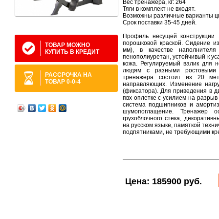
Вес тренажера, кг: 264
Тяги в комплект не входят.
Возможны различные варианты ц
Срок поставки 35-45 дней.
Профиль несущей конструкции 
порошковой краской. Сидение и
ТОВАР МОЖНО
мм), в качестве наполнителя
КУПИТЬ В КРЕДИТ
пенополиуретан, устойчивый к ус
кожа. Регулируемый валик для н
людям с разными ростовыми х
РАССРОЧКА НА
тренажера состоит из 20 мет
ТОВАР 0-0-4
направляющих. Изменение нагр
(фиксатора). Для приведения в д
пвх оплетке с усилием на разрыв 5
система подшипников и амортиз
шумопоглащение. Тренажер 
грузоблочного стека, декоратив
на русском языке, памяткой техн
подпятниками, не требующими кре
Цена: 185900 руб.