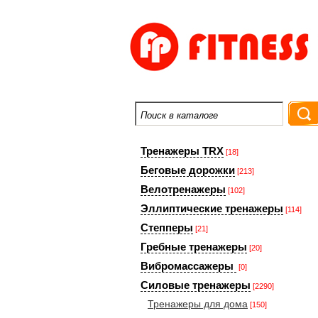
Тренажеры TRX
[18]
Беговые дорожки
[213]
Велотренажеры
[102]
Эллиптические тренажеры
[114]
Степперы
[21]
Гребные тренажеры
[20]
Вибромассажеры
[0]
Силовые тренажеры
[2290]
Тренажеры для дома
[150]