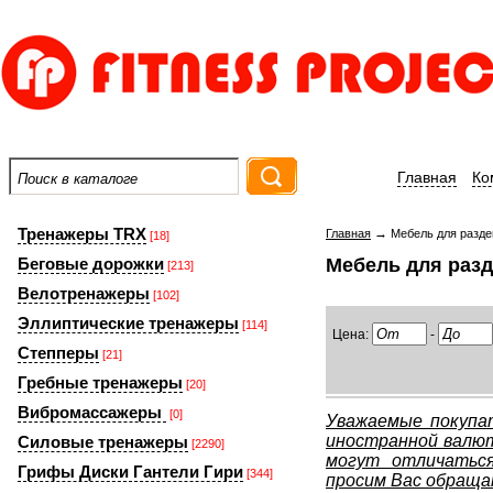
Главная
Ко
Тренажеры TRX
→
Главная
Мебель для разде
[18]
Беговые дорожки
Мебель для раз
[213]
Велотренажеры
[102]
Эллиптические тренажеры
[114]
Цена:
-
Степперы
[21]
Гребные тренажеры
[20]
Вибромассажеры
[0]
Уважаемые покупат
иностранной валют
Силовые тренажеры
[2290]
могут отличатьс
Грифы Диски Гантели Гири
[344]
просим Вас обраща