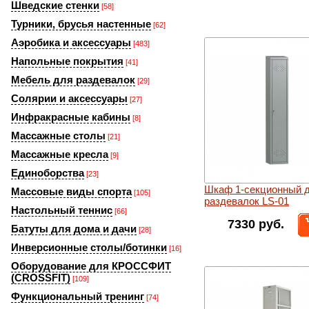
Шведские стенки
[58]
Турники, брусья настенные
[62]
Аэробика и аксессуары
[483]
Напольные покрытия
[41]
Мебель для раздевалок
[29]
Солярии и аксессуары
[27]
Инфракрасные кабины
[8]
Массажные столы
[21]
Массажные кресла
[9]
Единоборства
[23]
Шкаф 1-секционный 
Массовые виды спорта
[105]
раздевалок LS-01
Настольный теннис
[66]
7330 руб.
Батуты для дома и дачи
[28]
Инверсионные столы/ботинки
[16]
Оборудование для КРОССФИТ
(CROSSFIT)
[109]
Функциональный тренинг
[74]