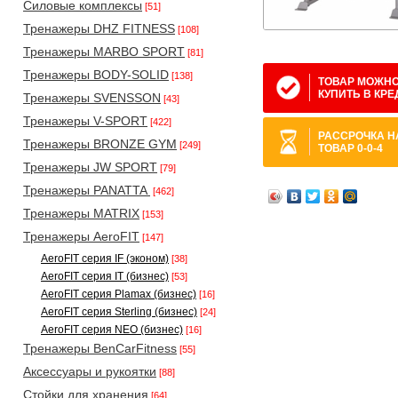
Силовые комплексы
[51]
Тренажеры DHZ FITNESS
[108]
Тренажеры MARBO SPORT
[81]
Тренажеры BODY-SOLID
[138]
ТОВАР МОЖН
КУПИТЬ В КРЕ
Тренажеры SVENSSON
[43]
Тренажеры V-SPORT
[422]
РАССРОЧКА Н
Тренажеры BRONZE GYM
[249]
ТОВАР 0-0-4
Тренажеры JW SPORT
[79]
Тренажеры PANATTA
[462]
Тренажеры MATRIX
[153]
Тренажеры AeroFIT
[147]
AeroFIT серия IF (эконом)
[38]
AeroFIT серия IT (бизнес)
[53]
AeroFIT серия Plamax (бизнес)
[16]
AeroFIT серия Sterling (бизнес)
[24]
AeroFIT серия NEO (бизнес)
[16]
Тренажеры BenCarFitness
[55]
Аксессуары и рукоятки
[88]
Стойки для хранения
[64]