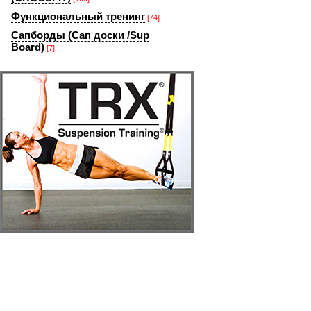
Функциональный тренинг
[74]
Сапборды (Сап доски /Sup
Board)
[7]