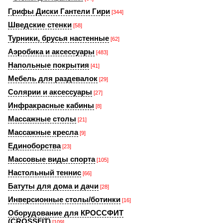
Грифы Диски Гантели Гири
[344]
Шведские стенки
[58]
Турники, брусья настенные
[62]
Аэробика и аксессуары
[483]
Напольные покрытия
[41]
Мебель для раздевалок
[29]
Солярии и аксессуары
[27]
Инфракрасные кабины
[8]
Массажные столы
[21]
Массажные кресла
[9]
Единоборства
[23]
Массовые виды спорта
[105]
Настольный теннис
[66]
Батуты для дома и дачи
[28]
Инверсионные столы/ботинки
[16]
Оборудование для КРОССФИТ
(CROSSFIT)
[109]