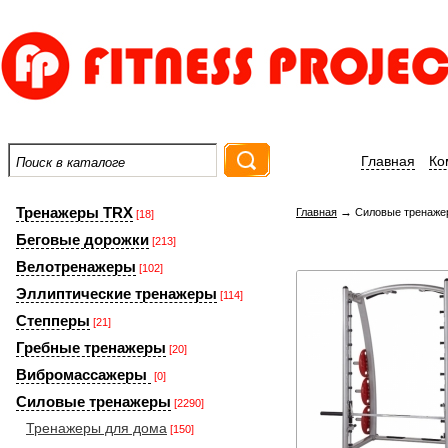
Главная
Ко
Тренажеры TRX
→
Главная
Силовые тренаже
[18]
Беговые дорожки
[213]
Велотренажеры
[102]
Эллиптические тренажеры
[114]
Степперы
[21]
Гребные тренажеры
[20]
Вибромассажеры
[0]
Силовые тренажеры
[2290]
Тренажеры для дома
[150]